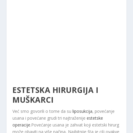
ESTETSKA HIRURGIJA I
MUŠKARCI
Već smo govorili o tome da su
liposukcija
, povećanje
usana i povećane grudi tri najtraženije
estetske
operacije
.Povećanje usana je zahvat koji estetski hirurg
može obaviti na više načina, Najbitnije šta je cilj ovakve