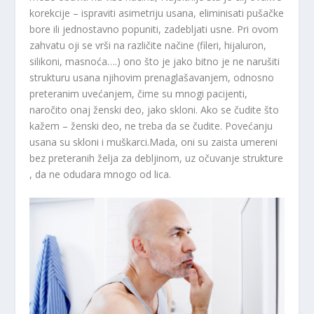
korekcije – ispraviti asimetriju usana, eliminisati pušačke
bore ili jednostavno popuniti, zadebljati usne. Pri ovom
zahvatu oji se vrši na različite načine (fileri, hijaluron,
silikoni, masnoća….) ono što je jako bitno je ne narušiti
strukturu usana njihovim prenaglašavanjem, odnosno
preteranim uvećanjem, čime su mnogi pacijenti,
naročito onaj ženski deo, jako skloni. Ako se čudite što
kažem – ženski deo, ne treba da se čudite. Povećanju
usana su skloni i muškarci.Mada, oni su zaista umereni
bez preteranih želja za debljinom, uz očuvanje strukture
, da ne odudara mnogo od lica.