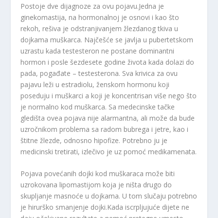
Postoje dve dijagnoze za ovu pojavu.Jedna je
ginekomastija, na hormonalnoj je osnovi i kao što
rekoh, rešiva je odstranjivanjem žlezdanog tkiva u
dojkama muškarca. Najčešće se javlja u pubertetskom
uzrastu kada testesteron ne postane dominantni
hormon i posle šezdesete godine života kada dolazi do
pada, pogađate – testesterona. Sva krivica za ovu
pajavu leži u estradiolu, ženskom hormonu koji
poseduju i muškarci a koji je koncentrisan više nego što
je normalno kod muškarca. Sa medecinske tačke
gledišta ovea pojava nije alarmantna, ali može da bude
uzročnikom problema sa radom bubrega i jetre, kao i
štitne žlezde, odnosno hipofize. Potrebno ju je
medicinski tretirati, izlečivo je uz pomoć medikamenata.
Pojava povećanih dojki kod muškaraca može biti
uzrokovana lipomastijom koja je ništa drugo do
skupljanje masnoće u dojkama. U tom slučaju potrebno
je hirurško smanjenje dojki.Kada iscrpljujuće dijete ne