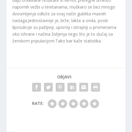
daju očekivane rezultate a nemoć pretegne umesto
napornih vežbi u teretanama, muškarci se bez mnogo
dvoumljenja odluče za ovaj način gubitka masnih
naslaga.Jednostavnije je, brže, lakše a onda, posle
liposukcije su pažljiviji, uporniji i istrajniji u promenama
oko ishrane i načina življenja nego što je to slučaj sa
ženskom populacijom.Tako bar kaže statistika.
OBJAVI:
RATE: