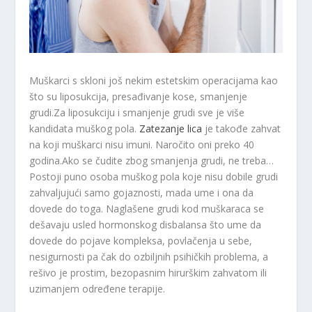
Muškarci s skloni još nekim estetskim operacijama kao
što su liposukcija, presađivanje kose, smanjenje
grudi.Za liposukciju i smanjenje grudi sve je više
kandidata muškog pola.
Zatezanje lica
je takođe zahvat
na koji muškarci nisu imuni. Naročito oni preko 40
godina.Ako se čudite zbog smanjenja grudi, ne treba…
Postoji puno osoba muškog pola koje nisu dobile grudi
zahvaljujući samo gojaznosti, mada ume i ona da
dovede do toga. Naglašene grudi kod muškaraca se
dešavaju usled hormonskog disbalansa što ume da
dovede do pojave kompleksa, povlačenja u sebe,
nesigurnosti pa čak do ozbiljnih psihičkih problema, a
rešivo je prostim, bezopasnim hirurškim zahvatom ili
uzimanjem određene terapije.