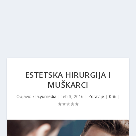
ESTETSKA HIRURGIJA I
MUŠKARCI
Objavio / la:
yumedia
|
feb 3, 2016
|
Zdravlje
|
0
|